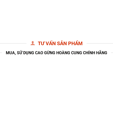
Latex Corset Chuẩn
1,200,000
₫
TƯ VẤN SẢN PHẨM
MUA, SỬ DỤNG CAO GỪNG HOÀNG CUNG CHÍNH HÃNG