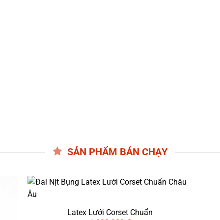
CAO GỪNG HOÀNG CUNG TAN MỠ
ĐA
NH
Thon
✨ CAO GỪNG HOÀNG CUNG TAN MỠ – BÍ QUYẾT
🌟 Đ
ừ
GIẢM MỠ AN TOÀN TỪ THIÊN NHIÊN Đầu năm 2019,
Bao 
xương
nhiều xu hướng làm đẹp mới liên quan đến thực phẩm
bụng
ử
đã nổi lên. Tuy nhiên, phương pháp giảm mỡ ngoài da
hiện
bằng Cao Gừng Hoàng Cung nhanh chóng tạo [...]
lớn 
SẢN PHẨM BÁN CHẠY
Latex Lưới Corset Chuẩn