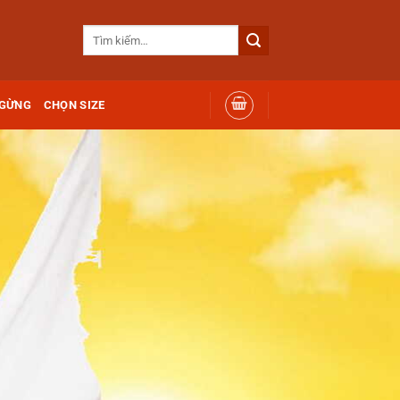
Tìm
kiếm:
 GỪNG
CHỌN SIZE