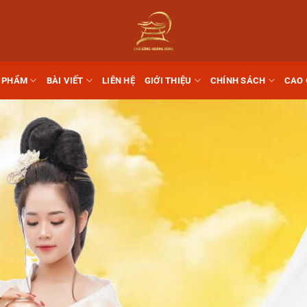
 PHẨM
BÀI VIẾT
LIÊN HỆ
GIỚI THIỆU
CHÍNH SÁCH
CAO