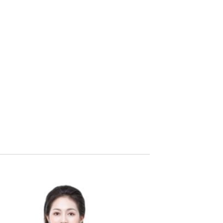
I LATEX HY LẠP CÓ GIÁ BAO
IÊU?
ai Latex Hy Lạp Corset Chuẩn Chính Hãng Có Giá
Nhiêu? Hiện nay, Latex Hy Lạp là sản phẩm nịt
 nổi bật đến từ Corset Chuẩn. Tuy nhiên, sự xuất
 tràn lan của hàng nhái với mức giá chênh lệch
đang khiến người tiêu dùng [...]