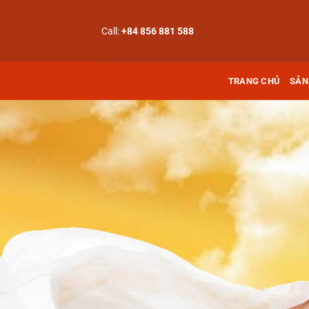
Bỏ
qua
Call:
+84 856 881 588
nội
dung
TRANG CHỦ
SẢN