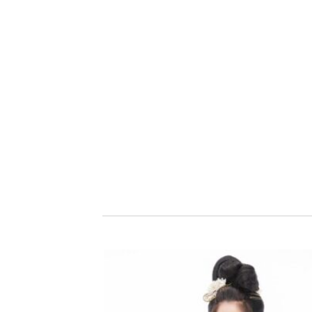
LATEX CORSET CHUẨN 25 XƯƠNG
🧵 Latex Corset Chuẩn 25 Xương – Bí Quyết Eo 
Chuẩn Sắc 🔍 Tại sao cần đến 25 xương thép? T
thời nữ hoàng Victoria, nịt bụng luôn có khung 
để định hình eo. Ngày nay, Latex Corset Chuẩn s
dụng 25 thanh thép non xoắn xương cá, [...]