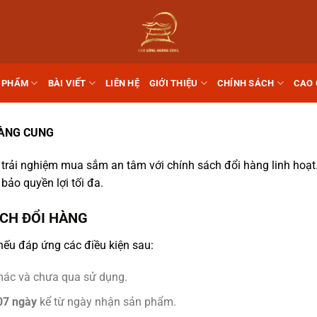
 PHẨM
BÀI VIẾT
LIÊN HỆ
GIỚI THIỆU
CHÍNH SÁCH
CAO
OÀNG CUNG
ải nghiệm mua sắm an tâm với chính sách đổi hàng linh hoạt. 
ảo quyền lợi tối đa.
ÁCH ĐỔI HÀNG
ếu đáp ứng các điều kiện sau:
mác và chưa qua sử dụng.
07 ngày
kể từ ngày nhận sản phẩm.