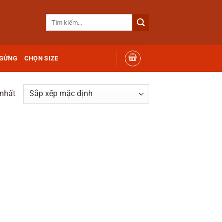
Tìm
kiếm:
 GỪNG
CHỌN SIZE
 nhất