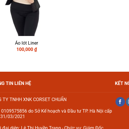
Áo lót Liner
100,000
₫
G TIN LIÊN HỆ
KẾT N
 TY TNHH XNK CORSET CHUẨN
 0109575856 do Sở Kế hoạch và Đầu tư TP. Hà Nội cấp
 31/03/2021
 đại diện: Lê Thị Huyền Trang - Chức vụ: Giám Đốc