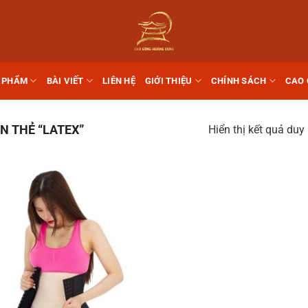
 PHẨM
BÀI VIẾT
LIÊN HỆ
GIỚI THIỆU
CHÍNH SÁCH
CAO
 THẺ “LATEX”
Hiển thị kết quả duy