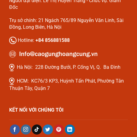
Nguời đại diện: Lê Thị Huyền Trang - Chức vụ: Giám
Đốc
Trụ sở chính: 21 Ngách 765/89 Nguyễn Văn Linh, Sài
Đồng, Long Biên, Hà Nội
Hotline:
+84 856881588
Hà Nội:
228 Đường Bưởi, P. Cống Vị, Q. Ba Đình
HCM:
KC76/3 KP3, Huỳnh Tấn Phát, Phường Tân
Thuận Tây, Quận 7
KẾT NỐI VỚI CHÚNG TÔI