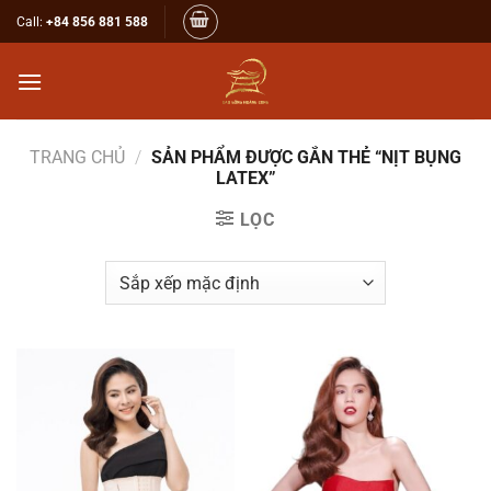
Bỏ
Call:
+84 856 881 588
qua
nội
dung
TRANG CHỦ
/
SẢN PHẨM ĐƯỢC GẮN THẺ “NỊT BỤNG
LATEX”
LỌC