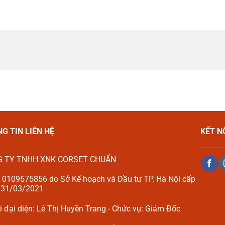
G TIN LIÊN HỆ
KẾT N
 TY TNHH XNK CORSET CHUẨN
 0109575856 do Sở Kế hoạch và Đầu tư TP. Hà Nội cấp
 31/03/2021
 đại diện: Lê Thị Huyền Trang - Chức vụ: Giám Đốc