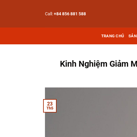
Bỏ
qua
Call:
+84 856 881 588
nội
dung
TRANG CHỦ
SẢN
Kinh Nghiệm Giảm M
23
Th5