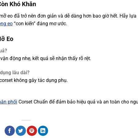
Còn Khó Khăn
 mỡ eo đã trở nên đơn giản và dễ dàng hơn bao giờ hết. Hãy lựa
òng eo
“con kiến” đáng mơ ước.
Mỡ Eo
quả?
ận động nhẹ, kết quả sẽ nhận thấy rõ rệt.
dụng lâu dài?
corset không gây tác dụng phụ.
hân phối
Corset Chuẩn để đảm bảo hiệu quả và an toàn cho ng